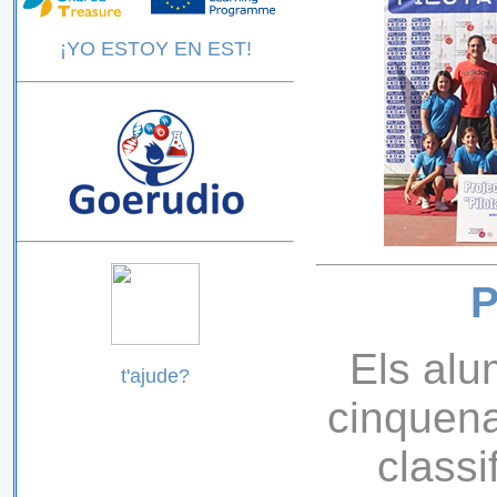
¡YO ESTOY EN EST!
P
Els alu
t'ajude?
cinquena
classi