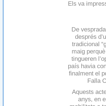
Els va impres
De vesprada, 
després d’u
tradicional 
maig perquè 
tingueren l’o
país havia con
finalment el po
Falla 
Aquests acte
anys, en e