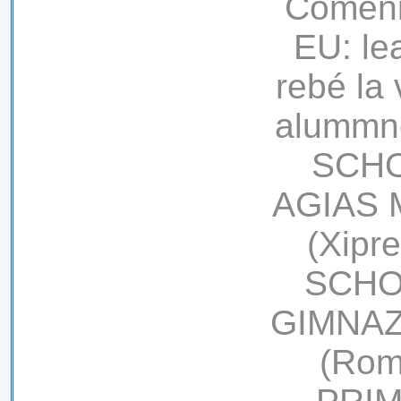
Comeni
EU: lea
rebé la 
alummn
SCHO
AGIAS
(Xipr
SCHOO
GIMNAZ
(Rom