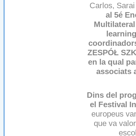
Carlos, Sarai
al 5é En
Multilater
learning
coordinador
ZESPÓŁ SZKÓ
en la qual p
associats 
Dins del prog
el Festival 
europeus van 
que va valor
escol