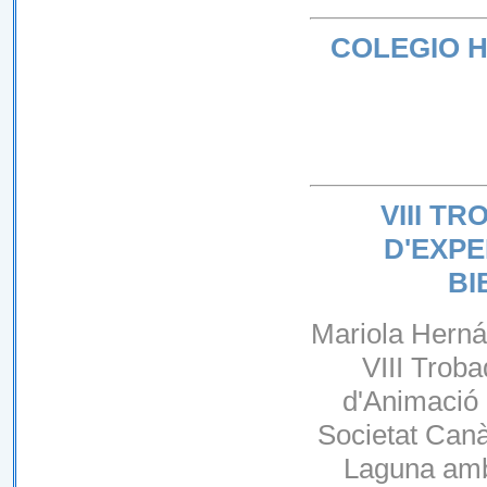
COLEGIO 
VIII T
D'EXPE
BI
Mariola Hernán
VIII Troba
d'Animació 
Societat Canàr
Laguna amb