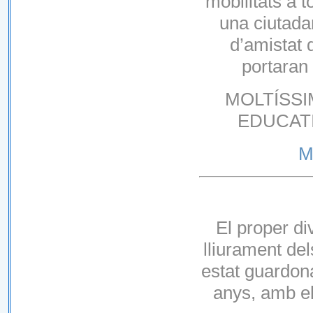
mobilitats a 
una ciutada
d’amistat 
portaran 
MOLTÍSSI
EDUCATI
Mi
El proper di
lliurament de
estat guardona
anys, amb el