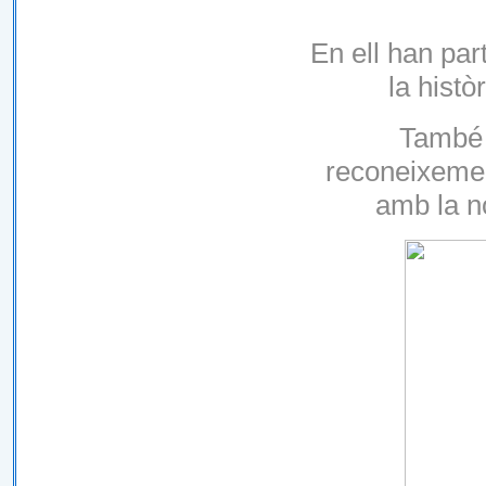
En ell han par
la històr
També 
reconeixemen
amb la no