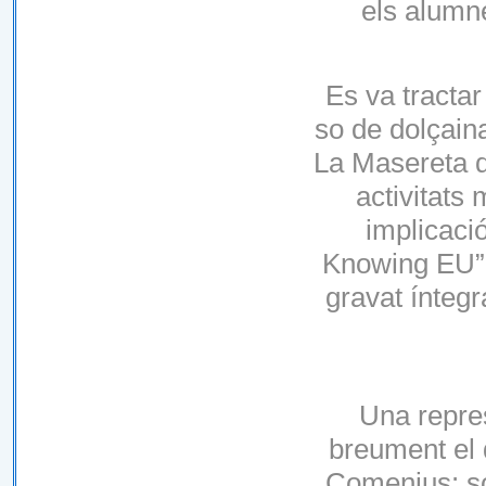
els alumn
Es va tractar
so de dolçain
La Masereta d
activitats
implicació
Knowing EU” f
gravat íntegr
Una repre
breument el q
Comenius: sol