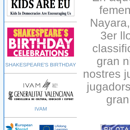
femen
Nayara,
3er l
classif
gran ni
SHAKESPEARE'S BIRTHDAY
nostres j
jugadors
gran
IVAM