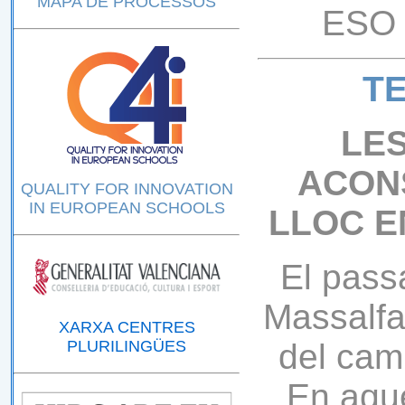
MAPA DE PROCESSOS
ESO 
T
LE
ACON
QUALITY FOR INNOVATION
IN EUROPEAN SCHOOLS
LLOC E
El passa
Massalfa
XARXA CENTRES
PLURILINGÜES
del cam
En aque