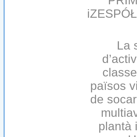
PRIM
iZESPÓŁ
La 
d’activ
classe
països vi
de socar
multia
plantà 