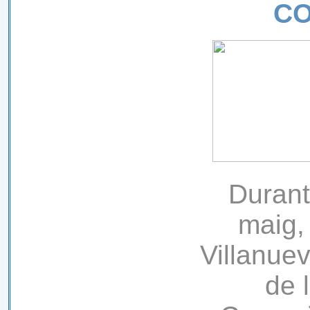
CO
Durant
maig,
Villanue
de 