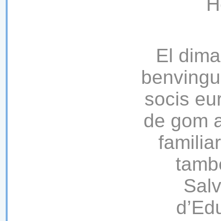
H
El dima
benvingud
socis eu
de gom a
familia
també
Salv
d’Edu