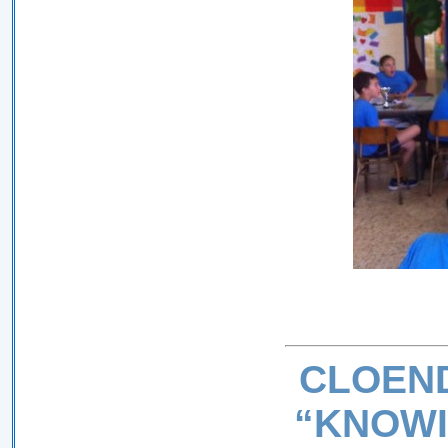
CLOEN
“KNOWI