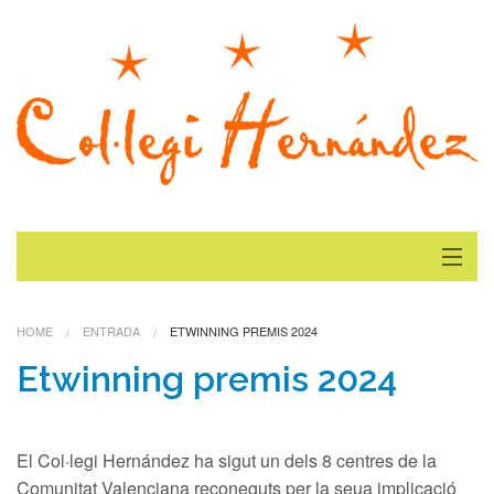
Inici
HOME
ENTRADA
ETWINNING PREMIS 2024
Actualitat
Etwinning premis 2024
Galeria
El Col·legi Hernández ha sigut un dels 8 centres de la
On Estem
Comunitat Valenciana reconeguts per la seua implicació