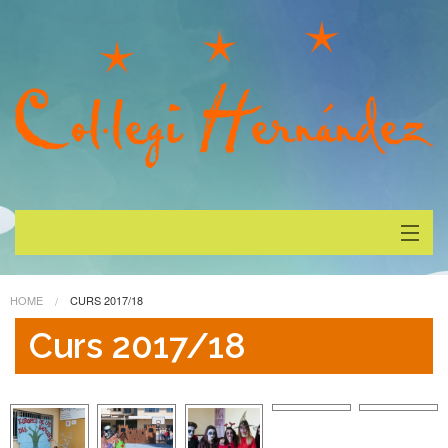
Inici
HOME
CURS 2017/18
Actualitat
Curs 2017/18
Galeria
On Estem