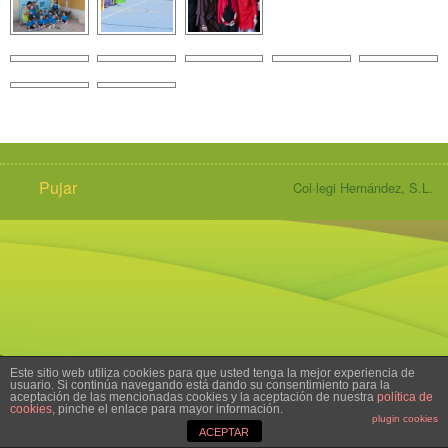
Contacte
SEPIE
Llengua:
ERASMUS +
Pujar
Col·legi Hernández, S.L.
Portfolio
Projectes
Normatives
Xarxes Socials
Este sitio web utiliza cookies para que usted tenga la mejor experiencia de
usuario. Si continúa navegando está dando su consentimiento para la
aceptación de las mencionadas cookies y la aceptación de nuestra
política de
cookies
, pinche el enlace para mayor información.
plugin cookies
ACEPTAR