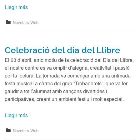
Contacte
Llegir més
SEPIE
Novetats Web
Llengua:
Celebració del dia del Llibre
ERASMUS +
El 23 d’abril, amb motiu de la celebració del Dia del Llibre,
Portfolio
el nostre centre es va omplir d’alegria, creativitat i passió
per la lectura. La jornada va començar amb una animada
Projectes
festa musical a càrrec del grup “Trobadorets”, que va fer
gaudir a tot l’alumnat amb cançons divertides i
Normatives
participatives, creant un ambient festiu i molt especial.
Xarxes Socials
Llegir més
Novetats Web