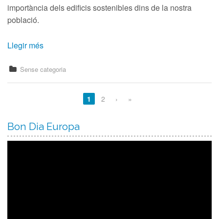
importància dels edificis sostenibles dins de la nostra
població.
Llegir més
Sense categoria
1
2
›
»
Bon Dia Europa