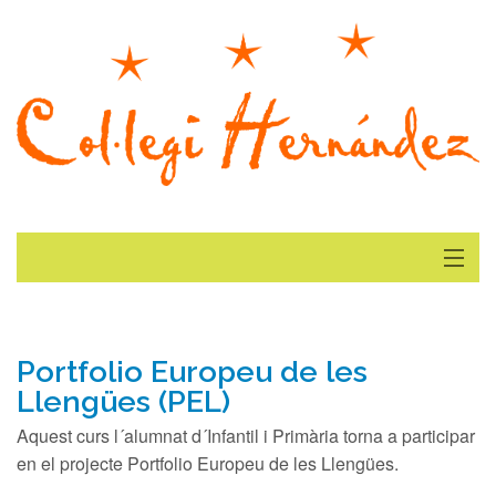
Inici
Actualitat
Portfolio Europeu de les
Llengües (PEL)
Galeria
Aquest curs l´alumnat d´Infantil i Primària torna a participar
en el projecte Portfolio Europeu de les Llengües.
On Estem