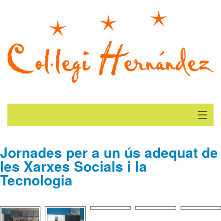
Inici
Jornades per a un ús adequat de
les Xarxes Socials i la
Actualitat
Tecnologia
Galeria
On Estem