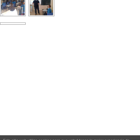
Contacte
SEPIE
Llengua:
ERASMUS +
Portfolio
Projectes
Normatives
Xarxes Socials