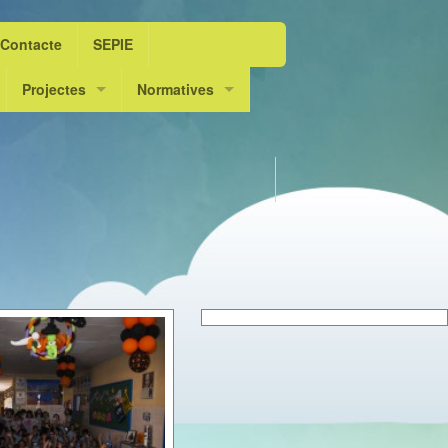
Contacte
SEPIE
Projectes
Normatives
e”
Escolarts. L’escola dansa
DOGV
Tria Llengua
Innov@ dansa
Admissió curs 2025 / 26