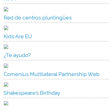
Red de centros plurilingües
Kids Are EU
¿Te ayudo?
Comenius Multilateral Partnership Web
Shakespeare’s Birthday