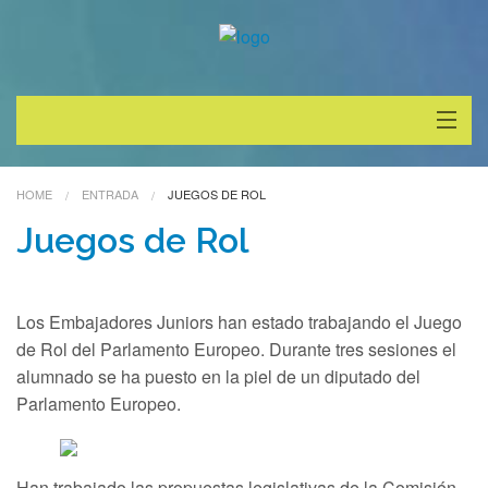
Inicio
HOME
ENTRADA
JUEGOS DE ROL
Actualidad
Juegos de Rol
Galería
Los Embajadores Juniors han estado trabajando el Juego
Dónde estamos
de Rol del Parlamento Europeo. Durante tres sesiones el
alumnado se ha puesto en la piel de un diputado del
Contacto
Parlamento Europeo.
SEPIE
Idioma:
Han trabajado las propuestas legislativas de la Comisión