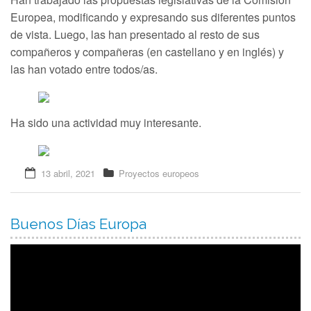
Europea, modificando y expresando sus diferentes puntos
Erasmus +
de vista. Luego, las han presentado al resto de sus
compañeros y compañeras (en castellano y en inglés) y
Portfolio
las han votado entre todos/as.
Proyectos
Ha sido una actividad muy interesante.
Normativas
Redes Sociales
13 abril, 2021
Proyectos europeos
Buenos Días Europa