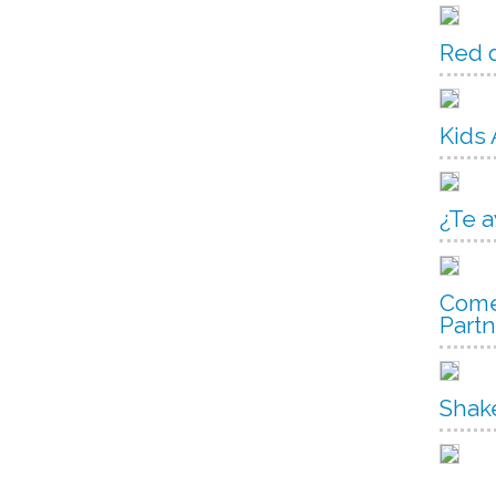
Red d
Kids
¿Te 
Come
Part
Shak