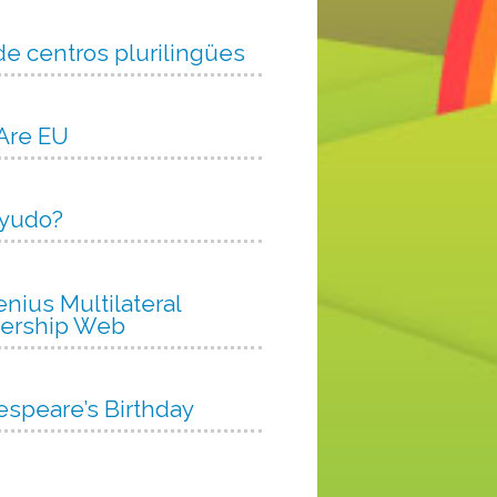
e centros plurilingües
 Are EU
ayudo?
nius Multilateral
nership Web
espeare’s Birthday