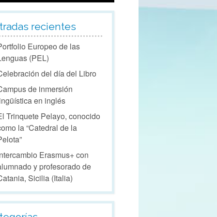
tradas recientes
Portfolio Europeo de las
Lenguas (PEL)
Celebración del día del Libro
Campus de inmersión
lingüística en inglés
El Trinquete Pelayo, conocido
como la “Catedral de la
Pelota”
Intercambio Erasmus+ con
alumnado y profesorado de
Catania, Sicilia (Italia)