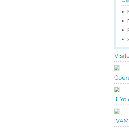
Ca
Visit
Goer
¡¡¡ Yo
IVAM