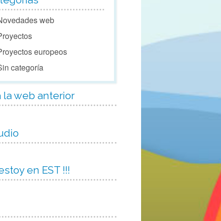
tegorías
Novedades web
Proyectos
Proyectos europeos
Sin categoría
a la web anterior
udio
 estoy en EST !!!