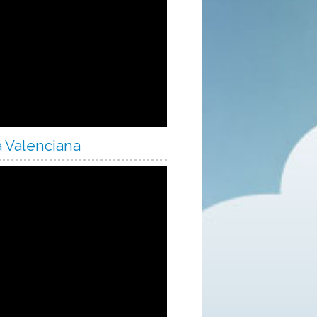
24
25
26
27
a Valenciana