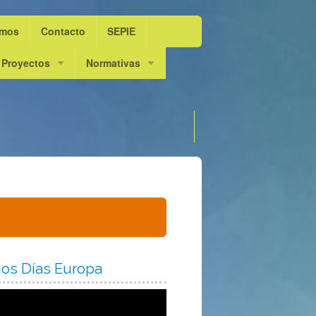
amos
Contacto
SEPIE
16
Proyectos
Normativas
17
Escolarts. L’escola dansa
DOGV
Elige Lengua
18
Innov@ dansa
Admisión curso 2025 / 26
19
20
21
22
os Días Europa
23