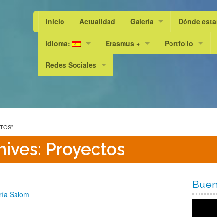
Inicio
Actualidad
Galería
Dónde est
Idioma:
Erasmus +
Fotos
Portfolio
Curso 2015/
Redes Sociales
Valencià
“A Livable World, a Sustainable Life”
PEL 23/24
Curso 2016/
Facebook
Español
KA101
PEL 24/25
Curso 2017/
Instagram
English
KA219 / KA229
Curso 2018/
CTOS"
Curso 2019/
hives: Proyectos
Curso 2020/
Curso 2021/
Buen
ría Salom
Curso 2022/